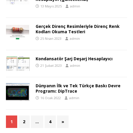
13 Mayıs 2025
admin
Gerçek Direnç Resimleriyle Direnç Renk
Kodları Okuma Testleri
25 Nisan 2023
admin
Kondansatör Şarj Deşarj Hesaplayıcı
21 Şubat 2023
admin
Dünyanın İlk ve Tek Türkçe Baskı Devre
Programı: DipTrace
16 Ocak 2022
admin
1
2
…
4
»