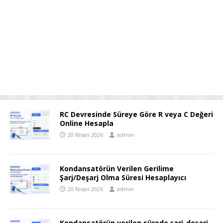
RC Devresinde Süreye Göre R veya C Değeri
Online Hesapla
20 Nisan 2026
admin
Kondansatörün Verilen Gerilime
Şarj/Deşarj Olma Süresi Hesaplayıcı
20 Nisan 2026
admin
Kondansatörün verilen sürede şarj-deşarj