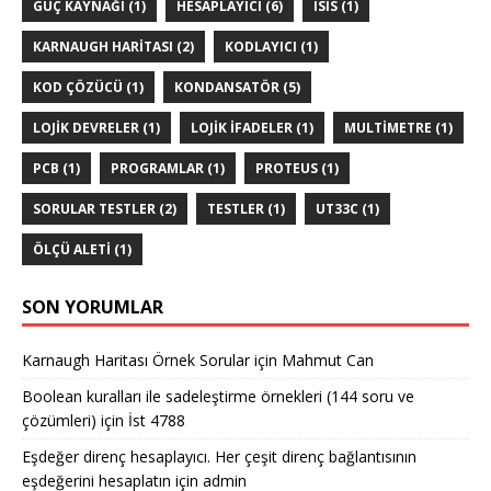
GÜÇ KAYNAĞI
(1)
HESAPLAYICI
(6)
ISIS
(1)
KARNAUGH HARITASI
(2)
KODLAYICI
(1)
KOD ÇÖZÜCÜ
(1)
KONDANSATÖR
(5)
LOJIK DEVRELER
(1)
LOJIK IFADELER
(1)
MULTIMETRE
(1)
PCB
(1)
PROGRAMLAR
(1)
PROTEUS
(1)
SORULAR TESTLER
(2)
TESTLER
(1)
UT33C
(1)
ÖLÇÜ ALETI
(1)
SON YORUMLAR
Karnaugh Haritası Örnek Sorular
için
Mahmut Can
Boolean kuralları ile sadeleştirme örnekleri (144 soru ve
çözümleri)
için
İst 4788
Eşdeğer direnç hesaplayıcı. Her çeşit direnç bağlantısının
eşdeğerini hesaplatın
için
admin