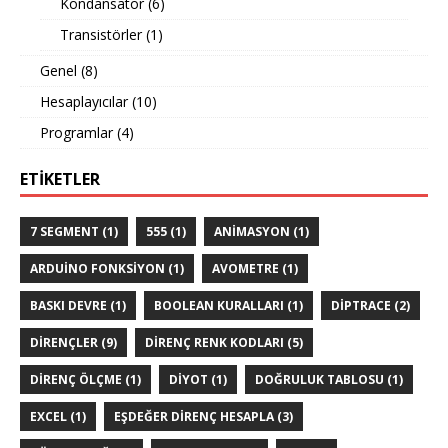
Kondansatör
(6)
Transistörler
(1)
Genel
(8)
Hesaplayıcılar
(10)
Programlar
(4)
ETIKETLER
7 SEGMENT
(1)
555
(1)
ANIMASYON
(1)
ARDUINO FONKSIYON
(1)
AVOMETRE
(1)
BASKI DEVRE
(1)
BOOLEAN KURALLARI
(1)
DIPTRACE
(2)
DIRENÇLER
(9)
DIRENÇ RENK KODLARI
(5)
DIRENÇ ÖLÇME
(1)
DIYOT
(1)
DOĞRULUK TABLOSU
(1)
EXCEL
(1)
EŞDEĞER DIRENÇ HESAPLA
(3)