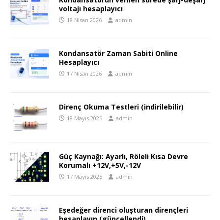
voltajı hesaplayıcı
18 Nisan 2026
admin
Kondansatör Zaman Sabiti Online
Hesaplayıcı
17 Nisan 2026
admin
Direnç Okuma Testleri (indirilebilir)
18 Mayıs 2025
admin
Güç Kaynağı: Ayarlı, Röleli Kısa Devre
Korumalı +12V,+5V,-12V
17 Mayıs 2025
admin
Eşedeğer direnci oluşturan dirençleri
hesaplayın (güncellendi)