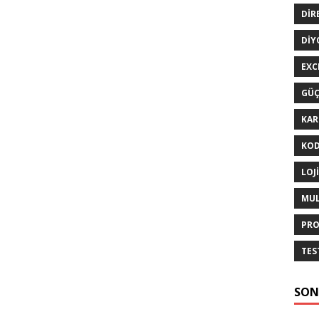
DIR
DIY
EXC
GÜÇ
KAR
KOD
LOJ
MUL
PRO
TES
SON