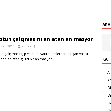
ARA
otun çalışmasını anlatan animasyon
 Ekim 2014
admin
0
un çalışmasını, p ve n tipi yarıiletkenlerden oluşan yapısı
KAT
nden anlatan güzel bir animasyon.
An
Ar
Di
Di
El
El