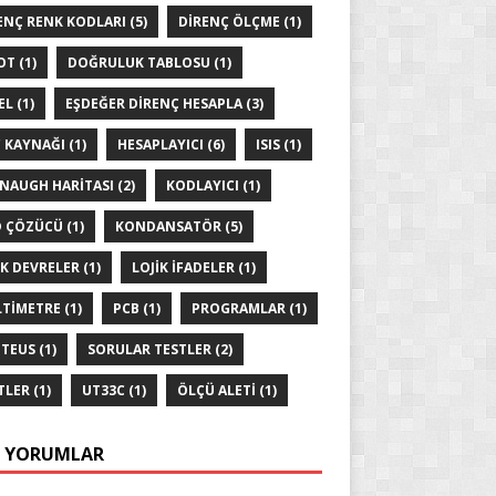
ENÇ RENK KODLARI
(5)
DIRENÇ ÖLÇME
(1)
OT
(1)
DOĞRULUK TABLOSU
(1)
EL
(1)
EŞDEĞER DIRENÇ HESAPLA
(3)
 KAYNAĞI
(1)
HESAPLAYICI
(6)
ISIS
(1)
NAUGH HARITASI
(2)
KODLAYICI
(1)
 ÇÖZÜCÜ
(1)
KONDANSATÖR
(5)
IK DEVRELER
(1)
LOJIK IFADELER
(1)
TIMETRE
(1)
PCB
(1)
PROGRAMLAR
(1)
TEUS
(1)
SORULAR TESTLER
(2)
TLER
(1)
UT33C
(1)
ÖLÇÜ ALETI
(1)
 YORUMLAR