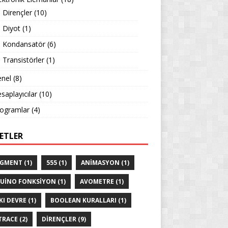
Dirençler
(10)
Diyot
(1)
Kondansatör
(6)
Transistörler
(1)
nel
(8)
saplayıcılar
(10)
ogramlar
(4)
KETLER
EGMENT
(1)
555
(1)
ANIMASYON
(1)
UINO FONKSIYON
(1)
AVOMETRE
(1)
KI DEVRE
(1)
BOOLEAN KURALLARI
(1)
TRACE
(2)
DIRENÇLER
(9)