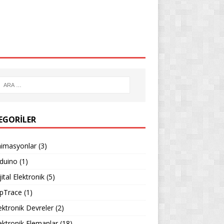
EGORILER
imasyonlar
(3)
duino
(1)
jital Elektronik
(5)
pTrace
(1)
ektronik Devreler
(2)
ektronik Elemanlar
(18)