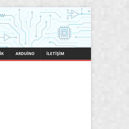
IK
ARDUINO
İLETIŞIM