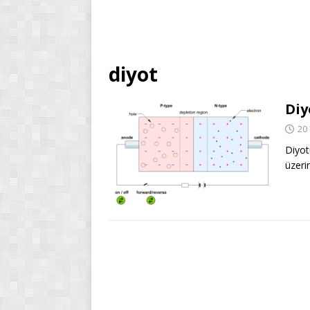
diyot
Diy
20
Diyot
üzeri