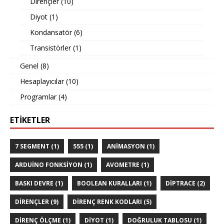
Dirençler
(10)
Diyot
(1)
Kondansatör
(6)
Transistörler
(1)
Genel
(8)
Hesaplayıcılar
(10)
Programlar
(4)
ETIKETLER
7 SEGMENT
(1)
555
(1)
ANIMASYON
(1)
ARDUINO FONKSIYON
(1)
AVOMETRE
(1)
BASKI DEVRE
(1)
BOOLEAN KURALLARI
(1)
DIPTRACE
(2)
DIRENÇLER
(9)
DIRENÇ RENK KODLARI
(5)
DIRENÇ ÖLÇME
(1)
DIYOT
(1)
DOĞRULUK TABLOSU
(1)