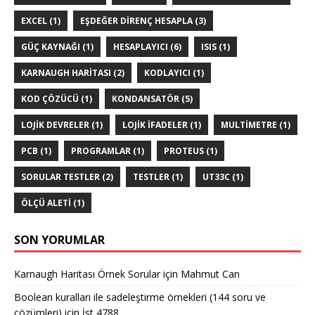
EXCEL
(1)
EŞDEĞER DIRENÇ HESAPLA
(3)
GÜÇ KAYNAĞI
(1)
HESAPLAYICI
(6)
ISIS
(1)
KARNAUGH HARITASI
(2)
KODLAYICI
(1)
KOD ÇÖZÜCÜ
(1)
KONDANSATÖR
(5)
LOJIK DEVRELER
(1)
LOJIK IFADELER
(1)
MULTIMETRE
(1)
PCB
(1)
PROGRAMLAR
(1)
PROTEUS
(1)
SORULAR TESTLER
(2)
TESTLER
(1)
UT33C
(1)
ÖLÇÜ ALETI
(1)
SON YORUMLAR
Karnaugh Haritası Örnek Sorular
için
Mahmut Can
Boolean kuralları ile sadeleştirme örnekleri (144 soru ve
çözümleri)
için
İst 4788