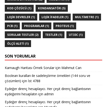
KOD ÇÖZÜCÜ
(1)
KONDANSATÖR
(5)
LOJIK DEVRELER
(1)
LOJIK IFADELER
(1)
MULTIMETRE
(1)
PCB
(1)
PROGRAMLAR
(1)
PROTEUS
(1)
SORULAR TESTLER
(2)
TESTLER
(1)
UT33C
(1)
ÖLÇÜ ALETI
(1)
SON YORUMLAR
Karnaugh Haritası Örnek Sorular
için
Mahmut Can
Boolean kuralları ile sadeleştirme örnekleri (144 soru ve
çözümleri)
için
İst 4788
Eşdeğer direnç hesaplayıcı. Her çeşit direnç bağlantısının
eşdeğerini hesaplatın
için
admin
Eşdeğer direnç hesaplayıcı. Her çeşit direnç bağlantısının