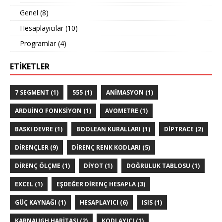
Genel
(8)
Hesaplayıcılar
(10)
Programlar
(4)
ETIKETLER
7 SEGMENT
(1)
555
(1)
ANIMASYON
(1)
ARDUINO FONKSIYON
(1)
AVOMETRE
(1)
BASKI DEVRE
(1)
BOOLEAN KURALLARI
(1)
DIPTRACE
(2)
DIRENÇLER
(9)
DIRENÇ RENK KODLARI
(5)
DIRENÇ ÖLÇME
(1)
DIYOT
(1)
DOĞRULUK TABLOSU
(1)
EXCEL
(1)
EŞDEĞER DIRENÇ HESAPLA
(3)
GÜÇ KAYNAĞI
(1)
HESAPLAYICI
(6)
ISIS
(1)
KARNAUGH HARITASI
(2)
KODLAYICI
(1)