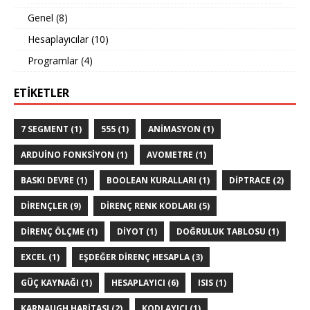
Genel
(8)
Hesaplayıcılar
(10)
Programlar
(4)
ETIKETLER
7 SEGMENT
(1)
555
(1)
ANIMASYON
(1)
ARDUINO FONKSIYON
(1)
AVOMETRE
(1)
BASKI DEVRE
(1)
BOOLEAN KURALLARI
(1)
DIPTRACE
(2)
DIRENÇLER
(9)
DIRENÇ RENK KODLARI
(5)
DIRENÇ ÖLÇME
(1)
DIYOT
(1)
DOĞRULUK TABLOSU
(1)
EXCEL
(1)
EŞDEĞER DIRENÇ HESAPLA
(3)
GÜÇ KAYNAĞI
(1)
HESAPLAYICI
(6)
ISIS
(1)
KARNAUGH HARITASI
(2)
KODLAYICI
(1)