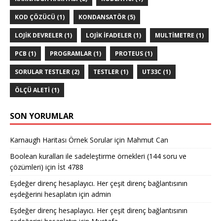
KOD ÇÖZÜCÜ
(1)
KONDANSATÖR
(5)
LOJIK DEVRELER
(1)
LOJIK IFADELER
(1)
MULTIMETRE
(1)
PCB
(1)
PROGRAMLAR
(1)
PROTEUS
(1)
SORULAR TESTLER
(2)
TESTLER
(1)
UT33C
(1)
ÖLÇÜ ALETI
(1)
SON YORUMLAR
Karnaugh Haritası Örnek Sorular
için
Mahmut Can
Boolean kuralları ile sadeleştirme örnekleri (144 soru ve
çözümleri)
için
İst 4788
Eşdeğer direnç hesaplayıcı. Her çeşit direnç bağlantısının
eşdeğerini hesaplatın
için
admin
Eşdeğer direnç hesaplayıcı. Her çeşit direnç bağlantısının