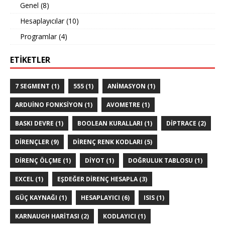
Genel
(8)
Hesaplayıcılar
(10)
Programlar
(4)
ETIKETLER
7 SEGMENT
(1)
555
(1)
ANIMASYON
(1)
ARDUINO FONKSIYON
(1)
AVOMETRE
(1)
BASKI DEVRE
(1)
BOOLEAN KURALLARI
(1)
DIPTRACE
(2)
DIRENÇLER
(9)
DIRENÇ RENK KODLARI
(5)
DIRENÇ ÖLÇME
(1)
DIYOT
(1)
DOĞRULUK TABLOSU
(1)
EXCEL
(1)
EŞDEĞER DIRENÇ HESAPLA
(3)
GÜÇ KAYNAĞI
(1)
HESAPLAYICI
(6)
ISIS
(1)
KARNAUGH HARITASI
(2)
KODLAYICI
(1)