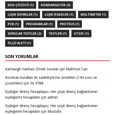
KOD ÇÖZÜCÜ
(1)
KONDANSATÖR
(5)
LOJIK DEVRELER
(1)
LOJIK IFADELER
(1)
MULTIMETRE
(1)
PCB
(1)
PROGRAMLAR
(1)
PROTEUS
(1)
SORULAR TESTLER
(2)
TESTLER
(1)
UT33C
(1)
ÖLÇÜ ALETI
(1)
SON YORUMLAR
Karnaugh Haritası Örnek Sorular
için
Mahmut Can
Boolean kuralları ile sadeleştirme örnekleri (144 soru ve
çözümleri)
için
İst 4788
Eşdeğer direnç hesaplayıcı. Her çeşit direnç bağlantısının
eşdeğerini hesaplatın
için
admin
Eşdeğer direnç hesaplayıcı. Her çeşit direnç bağlantısının
eşdeğerini hesaplatın
için
Mustafa