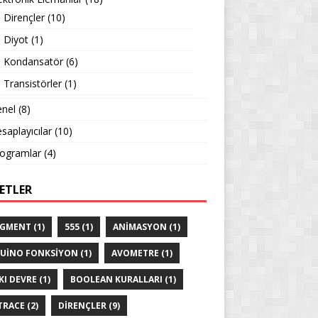
Dirençler
(10)
Diyot
(1)
Kondansatör
(6)
Transistörler
(1)
nel
(8)
saplayıcılar
(10)
ogramlar
(4)
KETLER
EGMENT
(1)
555
(1)
ANIMASYON
(1)
UINO FONKSIYON
(1)
AVOMETRE
(1)
KI DEVRE
(1)
BOOLEAN KURALLARI
(1)
TRACE
(2)
DIRENÇLER
(9)