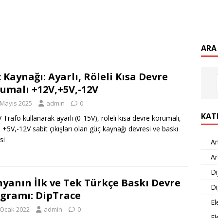
ARA
 Kaynağı: Ayarlı, Röleli Kısa Devre
umalı +12V,+5V,-12V
 Mayıs 2025
admin
0
KAT
 Trafo kullanarak ayarlı (0-15V), röleli kısa devre korumalı,
 +5V,-12V sabit çıkışları olan güç kaynağı devresi ve baskı
si
An
Ar
Di
yanın İlk ve Tek Türkçe Baskı Devre
Di
gramı: DipTrace
El
 Ocak 2022
admin
0
El